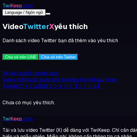
Twi
Keep
.com
Language / Ngôn ngữ
Video
Twitter
X
yêu thích
Danh sách video Twitter bạn đã thêm vào yêu thích
Chia sẻ trên LINE
Chia sẻ trên Twitter
24 giờ
1 tuần
1 tháng
1 năm
Video mới
Người dùng phổ biến
Yêu thích
Ngẫu nhiên
TwiIdolアイドル動画ランキング【ツイドル】
Chưa có mục yêu thích.
Twi
Keep
.com
Tải và lưu video Twitter (X) dễ dàng với TwiKeep. Chỉ cần dá
biến và ngẫu nhiên. Miễn phí, không cần thông tin cá nhân.