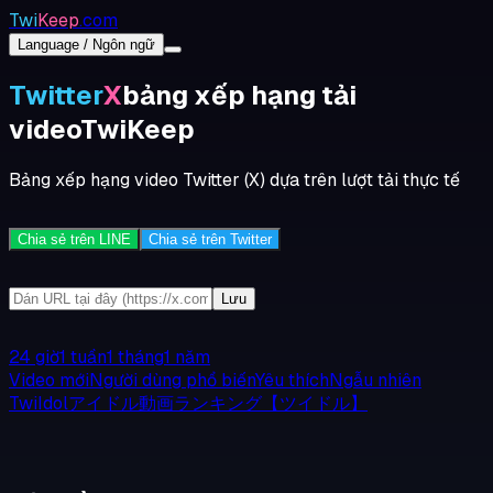
Twi
Keep
.com
Language / Ngôn ngữ
Twitter
X
bảng xếp hạng tải
video
TwiKeep
Bảng xếp hạng video Twitter (X) dựa trên lượt tải thực tế
Chia sẻ trên LINE
Chia sẻ trên Twitter
Lưu
24 giờ
1 tuần
1 tháng
1 năm
Video mới
Người dùng phổ biến
Yêu thích
Ngẫu nhiên
TwiIdolアイドル動画ランキング【ツイドル】