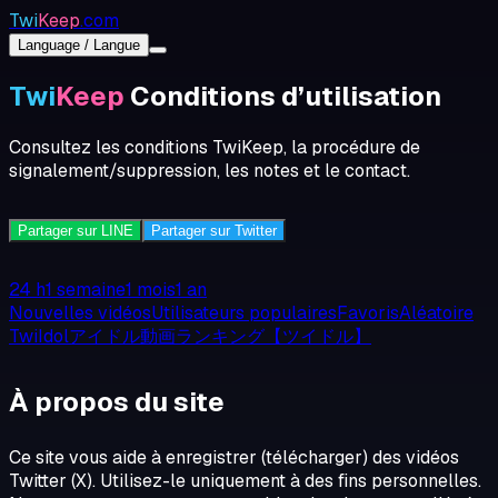
Twi
Keep
.com
Language / Langue
Twi
Keep
Conditions d’utilisation
Consultez les conditions TwiKeep, la procédure de
signalement/suppression, les notes et le contact.
Partager sur LINE
Partager sur Twitter
24 h
1 semaine
1 mois
1 an
Nouvelles vidéos
Utilisateurs populaires
Favoris
Aléatoire
TwiIdolアイドル動画ランキング【ツイドル】
À propos du site
Ce site vous aide à enregistrer (télécharger) des vidéos
Twitter (X). Utilisez-le uniquement à des fins personnelles.