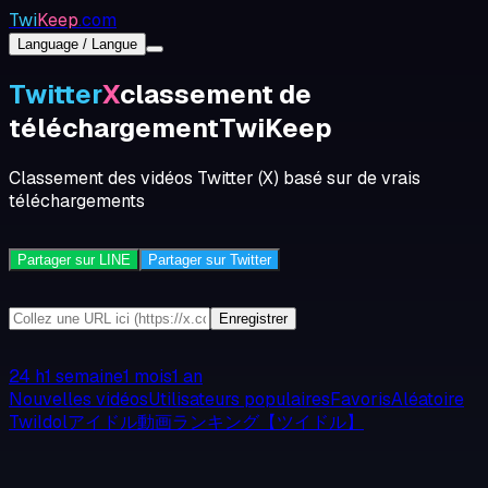
Twi
Keep
.com
Language / Langue
Twitter
X
classement de
téléchargement
TwiKeep
Classement des vidéos Twitter (X) basé sur de vrais
téléchargements
Partager sur LINE
Partager sur Twitter
Enregistrer
24 h
1 semaine
1 mois
1 an
Nouvelles vidéos
Utilisateurs populaires
Favoris
Aléatoire
TwiIdolアイドル動画ランキング【ツイドル】