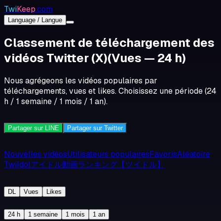
Twi
Keep
.com
Language / Langue
Classement de téléchargement des
vidéos Twitter (X)
(Vues — 24 h)
Nous agrégeons les vidéos populaires par
téléchargements, vues et likes. Choisissez une période (24
h / 1 semaine / 1 mois / 1 an).
Partager sur LINE
Partager sur Twitter
Nouvelles vidéos
Utilisateurs populaires
Favoris
Aléatoire
TwiIdolアイドル動画ランキング【ツイドル】
DL
Vues
Likes
24 h
1 semaine
1 mois
1 an