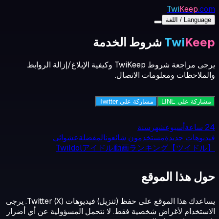
Twi
Keep
.com
Language / اللغة
Keep
Twi
شروط الخدمة
يرجى مراجعة شروط TwiKeep وكيفية الإبلاغ/إزالة الروابط
والملاحظات ومعلومات الاتصال.
مشاركة على LINE
مشاركة على Twitter
24 ساعة
أسبوع
شهر
سنة
فيديوهات جديدة
مستخدمون شائعون
المفضلة
عشوائي
TwiIdolアイドル動画ランキング【ツイドル】
حول هذا الموقع
يساعدك هذا الموقع على حفظ (تنزيل) فيديوهات Twitter (X). يرجى
الاستخدام لأغراض شخصية فقط. لا نتحمل المسؤولية عن أي أضرار