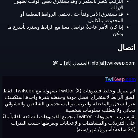
الترتيب يتغير باستمرار وقد يستغرق بعض الوقت لظهور
الإزالة.
قد يستغرق الأمر وقتاً حتى تختفي الروابط المعلقة أو
المحذوفة بالكامل.
إذا كان الأمر عاجلاً، تواصل معنا مع الرابط وسنرد بأسرع ما
يمكن.
اتصال
info[at]twikeep.com (استبدل [at] بـ @)
Twi
Keep
.com
قم بتنزيل وحفظ فيديوهات Twitter (X) بسهولة مع TwiKeep. فقط
الصق الرابط لاستخراج أفضل جودة وحفظه بنقرة واحدة. استكشف
عبر السجل والمفضلة والترتيب والمستخدمين الشائعين والعشوائي.
مجاني ولا يتطلب معلومات شخصية.
يقوم ترتيب فيديوهات Twitter بتجميع الفيديوهات الشائعة تلقائياً بناءً
على التنزيلات والمشاهدات والإعجابات ويعرضها حسب الفترات
(24 ساعة/أسبوع/شهر/سنة).