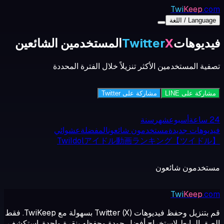
Twi
Keep
.com
Language / اللغة
فيديوهات
X
Twitter
المستخدمين الشائعين
تصفية المستخدمين الأكثر تنزيلاً خلال الفترة المحددة
مشاركة على LINE
مشاركة على Twitter
24 ساعة
أسبوع
شهر
سنة
فيديوهات جديدة
مستخدمون شائعون
المفضلة
عشوائي
TwiIdolアイドル動画ランキング【ツイドル】
مستخدمون شائعون
Twi
Keep
.com
قم بتنزيل وحفظ فيديوهات Twitter (X) بسهولة مع TwiKeep. فقط
الصق الرابط لاستخراج أفضل جودة وحفظه بنقرة واحدة. استكشف