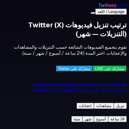
Twi
Keep
.com
Language / اللغة
ترتيب تنزيل فيديوهات Twitter (X)
(التنزيلات — شهر)
نقوم بتجميع الفيديوهات الشائعة حسب التنزيلات والمشاهدات
والإعجابات. اختر المدة (24 ساعة / أسبوع / شهر / سنة).
مشاركة على LINE
مشاركة على Twitter
فيديوهات جديدة
مستخدمون شائعون
المفضلة
عشوائي
TwiIdolアイドル動画ランキング【ツイドル】
تنزيل
مشاهدات
إعجابات
24 ساعة
أسبوع
شهر
سنة