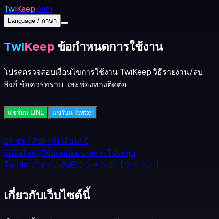
Twi
Keep
.com
Language / ภาษา
Twi
Keep
ข้อกำหนดการใช้งาน
โปรดตรวจสอบเงื่อนไขการใช้งาน TwiKeep วิธีรายงาน/ลบ
ลิงก์ ข้อควรทราบ และช่องทางติดต่อ
แชร์บน LINE
แชร์บน Twitter
24 ชม.
1 สัปดาห์
1 เดือน
1 ปี
วิดีโอใหม่
ผู้ใช้ยอดนิยม
รายการโปรด
สุ่ม
TwiIdolアイドル動画ランキング【ツイドル】
เกี่ยวกับเว็บไซต์นี้