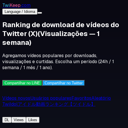
Twi
Keep
.com
Language / Idioma
Ranking de download de vídeos do
Twitter (X)
(Visualizações — 1
semana)
Agregamos vídeos populares por downloads,
visualizações e curtidas. Escolha um período (24h / 1
semana / 1 mês / 1 ano).
Compartilhar no LINE
Compartilhar no Twitter
Vídeos novos
Usuários populares
Favoritos
Aleatório
TwiIdolアイドル動画ランキング【ツイドル】
DL
Views
Likes