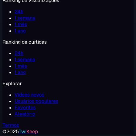
Ranking de visualizações
24h
1 semana
1 mês
1 ano
Ranking de curtidas
24h
1 semana
1 mês
1 ano
Explorar
Vídeos novos
Usuários populares
Favoritos
Aleatório
Termos
©2025
Twi
Keep