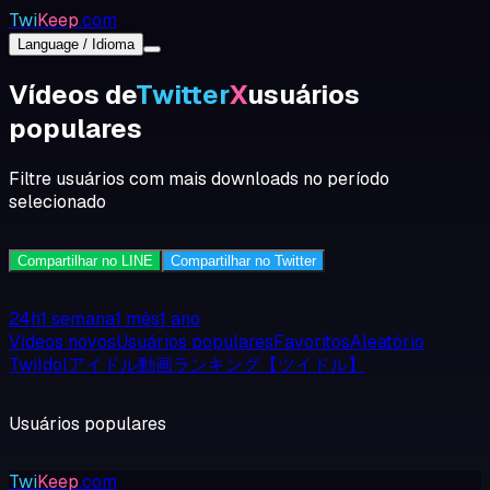
Twi
Keep
.com
Language / Idioma
Vídeos de
Twitter
X
usuários
populares
Filtre usuários com mais downloads no período
selecionado
Compartilhar no LINE
Compartilhar no Twitter
24h
1 semana
1 mês
1 ano
Vídeos novos
Usuários populares
Favoritos
Aleatório
TwiIdolアイドル動画ランキング【ツイドル】
Usuários populares
Twi
Keep
.com