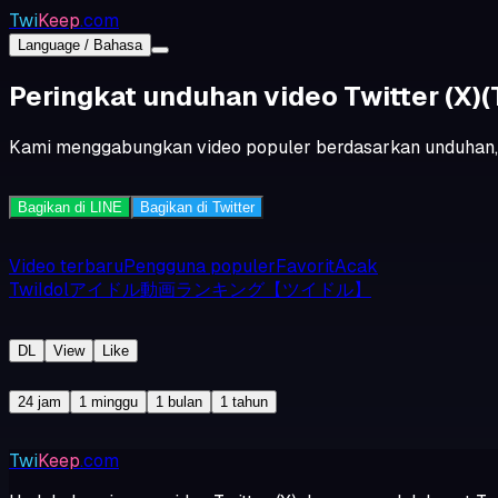
Twi
Keep
.com
Language / Bahasa
Peringkat unduhan video Twitter (X)
(
Kami menggabungkan video populer berdasarkan unduhan, tay
Bagikan di LINE
Bagikan di Twitter
Video terbaru
Pengguna populer
Favorit
Acak
TwiIdolアイドル動画ランキング【ツイドル】
DL
View
Like
24 jam
1 minggu
1 bulan
1 tahun
Twi
Keep
.com