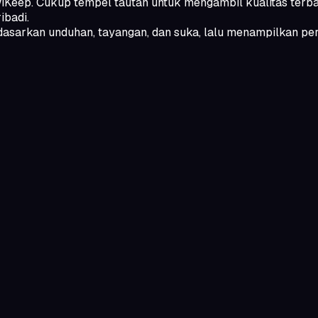
eep. Cukup tempel tautan untuk mengambil kualitas terbaik d
ibadi.
arkan unduhan, tayangan, dan suka, lalu menampilkan peringk