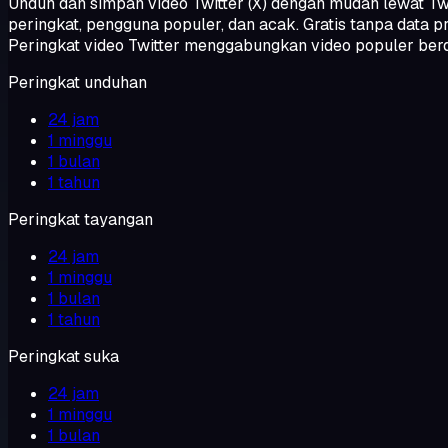
Unduh dan simpan video Twitter (X) dengan mudah lewat TwiK
peringkat, pengguna populer, dan acak. Gratis tanpa data pr
Peringkat video Twitter menggabungkan video populer berdas
Peringkat unduhan
24 jam
1 minggu
1 bulan
1 tahun
Peringkat tayangan
24 jam
1 minggu
1 bulan
1 tahun
Peringkat suka
24 jam
1 minggu
1 bulan