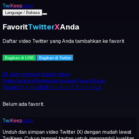
Twi
Keep
.com
Language / Bahasa
Favorit
Twitter
X
Anda
Daftar video Twitter yang Anda tambahkan ke favorit
Bagikan di LINE
Bagikan di Twitter
24 jam
1 minggu
1 bulan
1 tahun
Video terbaru
Pengguna populer
Favorit
Acak
TwiIdolアイドル動画ランキング【ツイドル】
Belum ada favorit.
Twi
Keep
.com
Unduh dan simpan video Twitter (X) dengan mudah lewat
TwiKeep. Cukup tempel tautan untuk mengambil kualitas