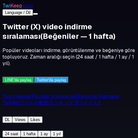
Twi
Keep
.com
Language / Dil
Twitter (X) video indirme
sıralaması
(Beğeniler — 1 hafta)
Popüler videoları indirme, görüntülenme ve beğeniye göre
topluyoruz. Zaman aralığı seçin (24 saat / 1 hafta / 1 ay / 1
yıl).
LINE'da paylaş
Twitter'da paylaş
Yeni videolar
Popüler kullanıcılar
Favoriler
Rastgele
TwiIdolアイドル動画ランキング【ツイドル】
DL
Views
Likes
24 saat
1 hafta
1 ay
1 yıl