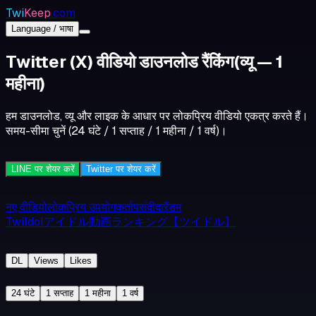
Twi
Keep
.com
Language / भाषा
Twitter (X) वीडियो डाउनलोड रैंकिंग
(व्यू — 1
महीना)
हम डाउनलोड, व्यू और लाइक के आधार पर लोकप्रिय वीडियो एकत्र करते हैं।
समय-सीमा चुनें (24 घंटे / 1 सप्ताह / 1 महीना / 1 वर्ष)।
LINE पर शेयर करें
Twitter पर शेयर करें
नए वीडियो
लोकप्रिय उपयोगकर्ता
पसंदीदा
रैंडम
TwiIdolアイドル動画ランキング【ツイドル】
DL
Views
Likes
24 घंटे
1 सप्ताह
1 महीना
1 वर्ष