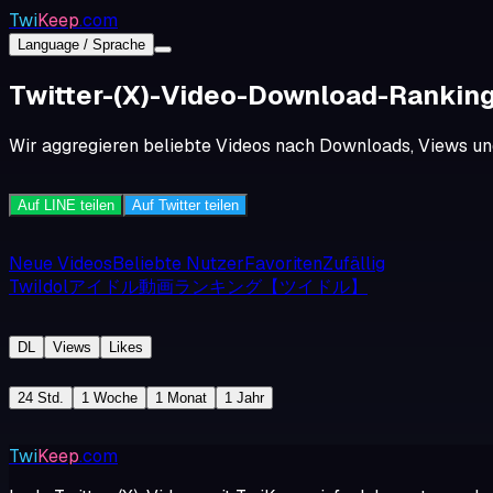
Twi
Keep
.com
Language / Sprache
Twitter-(X)-Video-Download-Rankin
Wir aggregieren beliebte Videos nach Downloads, Views und 
Auf LINE teilen
Auf Twitter teilen
Neue Videos
Beliebte Nutzer
Favoriten
Zufällig
TwiIdolアイドル動画ランキング【ツイドル】
DL
Views
Likes
24 Std.
1 Woche
1 Monat
1 Jahr
Twi
Keep
.com