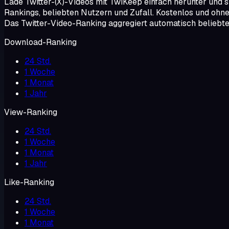
Lade Twitter-(X)-Videos mit TwiKeep einfach herunter und sp
Rankings, beliebten Nutzern und Zufall. Kostenlos und ohne
Das Twitter-Video-Ranking aggregiert automatisch beliebte 
Download-Ranking
24 Std.
1 Woche
1 Monat
1 Jahr
View-Ranking
24 Std.
1 Woche
1 Monat
1 Jahr
Like-Ranking
24 Std.
1 Woche
1 Monat